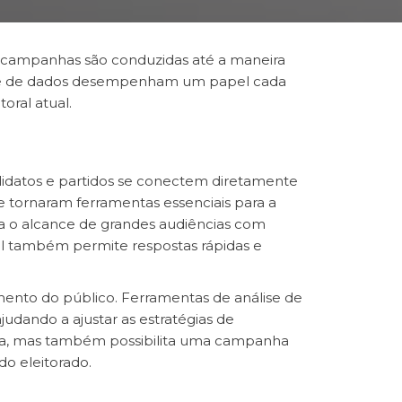
mo campanhas são conduzidas até a maneira
nálise de dados desempenham um papel cada
oral atual.
didatos e partidos se conectem diretamente
 se tornaram ferramentas essenciais para a
ita o alcance de grandes audiências com
al também permite respostas rápidas e
mento do público. Ferramentas de análise de
udando a ajustar as estratégias de
tica, mas também possibilita uma campanha
o eleitorado.