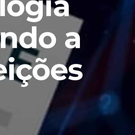
logia
ando a
leições