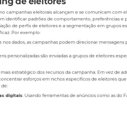
ing de eleitores
o campanhas eleitorais alcançam e se comunicam com eleit
 identificar padrões de comportamento, preferências e p
riação de perfis de eleitores e a segmentação em grupos es
icaz. Por exemplo:
e nos dados, as campanhas podem direcionar mensagens 
ns personalizadas são enviadas a grupos de eleitores espec
so mais estratégico dos recursos da campanha. Em vez de
oncentrar esforços em nichos específicos de eleitores que
 de:
s digitais
: Usando ferramentas de anúncios como as do F
ões
: Focando em áreas onde o apoio precisa ser reforçado
ambém levanta questões éticas sobre privacidade e manipu