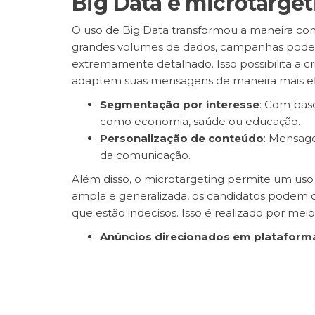
Big Data e microtarget
O uso de Big Data transformou a maneira com
grandes volumes de dados, campanhas podem
extremamente detalhado. Isso possibilita a c
adaptem suas mensagens de maneira mais ef
Segmentação por interesse
: Com bas
como economia, saúde ou educação.
Personalização de conteúdo
: Mensage
da comunicação.
Além disso, o microtargeting permite um u
ampla e generalizada, os candidatos podem c
que estão indecisos. Isso é realizado por meio
Anúncios direcionados em plataforma
segmentadas.
Ações específicas em diferentes regi
de eleitores.
Essa abordagem, embora altamente eficaz, t