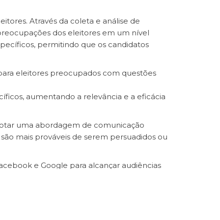
ores. Através da coleta e análise de
reocupações dos eleitores em um nível
pecíficos, permitindo que os candidatos
para eleitores preocupados com questões
íficos, aumentando a relevância e a eficácia
 adotar uma abordagem de comunicação
 são mais prováveis de serem persuadidos ou
acebook e Google para alcançar audiências
 ou onde há maior potencial de crescimento
lação de informações, o que torna o uso do