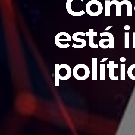
Como
está 
políti