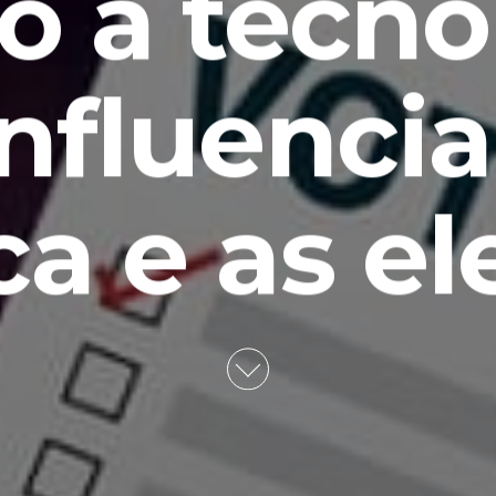
 a tecno
influenci
ca e as e