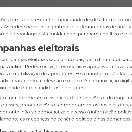
eleições tem sido crescente, impactando desde a forma co
s. As redes sociais, os algoritmos e as ferramentas de a
como a tecnologia está moldando o panorama político e eleit
mpanhas eleitorais
s campanhas eleitorais são conduzidas, permitindo que can
as online. Redes sociais, sites oficiais e aplicativos móveis
ores e mobilização de apoiadores. Essa transformação facil
icionais, como a televisão e o rádio. A comunicação digit
imidade entre candidatos e eleitores.
um monitoramento mais eficaz das interações e do engaja
teresses, preocupações e comportamentos dos eleitores, aj
 portanto, não só democratiza o acesso à informação polí
idamente às mudanças no cenário político e nas demandas d